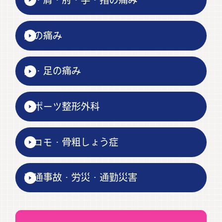
得した情報を活用して診療を実施してい
る。
②医療DXを通じて質の高い医療を提供で
腰の痛み
きるよう取り組んでいる医療機関であ
る。
膝・足の痛み
③診療報酬明細書を患者に無料で交付し
ている。
スポーツ整形外科
2026.02.27
HPをリニューアルしました。今後ともよ
ロコモ・骨粗しょう症
ろしくお願いいたします。
交通事故・労災・通勤災害