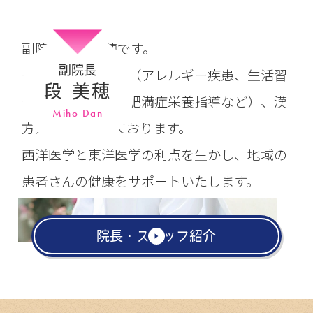
副院長の段 美穂です。
副院長
一般小児科、内科（アレルギー疾患、生活習
段 美穂
慣病、禁煙指導、肥満症栄養指導など）、漢
Miho Dan
方外来を担当しております。
西洋医学と東洋医学の利点を生かし、地域の
患者さんの健康をサポートいたします。
院長・スタッフ紹介