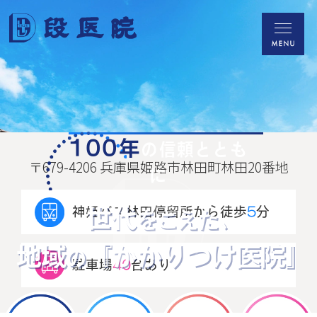
100年
の信頼ととも
〒679-4206 兵庫県姫路市林田町林田20番地
に
世代
神姫バス林田停留所
から徒歩
5
分
をこえた、
地域
『かかりつけ医院』
の
駐車場
40
台あり