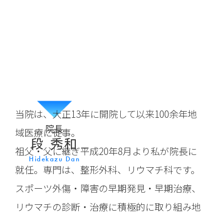
当院は、大正13年に開院して以来100余年地
院長
域医療に従事。
段 秀和
祖父・父に継ぎ平成20年8月より私が院長に
Hidekazu Dan
就任。専門は、整形外科、リウマチ科です。
スポーツ外傷・障害の早期発見・早期治療、
リウマチの診断・治療に積極的に取り組み地