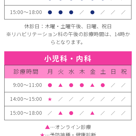
15:00～18:00
●
●
●
／
●
／
／
／
休診日：木曜・土曜午後、日曜、祝日
※リハビリテーション科の午後の診療時間は、14時か
らとなります。
小児科・内科
診療時間
月
火
水
木
金
土
日
祝
9:00～11:00
●
▲
●
●
▲
●
／
／
14:00～15:00
★
／
／
／
／
／
／
／
15:00～18:00
／
▲
●
／
▲
／
／
／
▲
…オンライン診療
★
…予防接種・健康診断