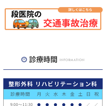
整
形外科
リ
ハビリ科
小
児科
内
科
診療時間
INFORMATION
整形外科 リハビリテーション科
診療時間
月
火
水
木
金
土
日
祝
9:00～11:30
●
●
●
●
●
●
／
／