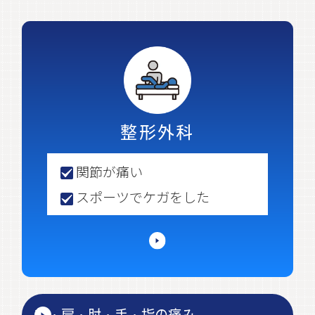
『外来・在宅ベースアップ評価料
（Ⅰ）』を算定しております。
本評価料は、医療現場で働く職員処遇
改善・良質な医療提供体制を維持する為
の取り組みを評価するものです。医療の
質の向上及び安全な医療提供の維持に活
用しております。
整形外科
ご理解とご協力をお願い致します。
関節が痛い
スポーツでケガをした
2026.04.27
令和8年6月１日より、電子的診療情報連
携体制整備加算３が
適用されます。
①オンライン資格確認システムにより取
首・肩・肘・手・指の痛み