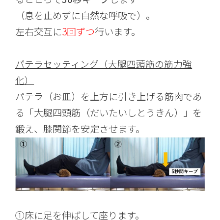
（息を止めずに自然な呼吸で）。
左右交互に
3回ずつ
行います。
パテラセッティング（大腿四頭筋の筋力強
化）
パテラ（お皿）を上方に引き上げる筋肉であ
る「大腿四頭筋（だいたいしとうきん）」を
鍛え、膝関節を安定させます。
①床に足を伸ばして座ります。