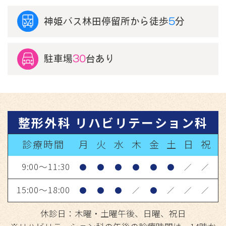
神姫バス林田停留所
から徒歩
5
分
駐車場
30
台あり
整形外科 リハビリテーション科
診療時間
月
火
水
木
金
土
日
祝
9:00～11:30
●
●
●
●
●
●
／
／
15:00～18:00
●
●
●
／
●
／
／
／
休診日：木曜・土曜午後、日曜、祝日