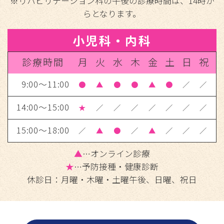
※リハビリテーション科の午後の診療時間は、14時か
らとなります。
小児科・内科
診療時間
月
火
水
木
金
土
日
祝
9:00～11:00
●
▲
●
●
▲
●
／
／
14:00～15:00
★
／
／
／
／
／
／
／
15:00～18:00
／
▲
●
／
▲
／
／
／
▲
…オンライン診療
★
…予防接種・健康診断
休診日：月曜・木曜・土曜午後、日曜、祝日