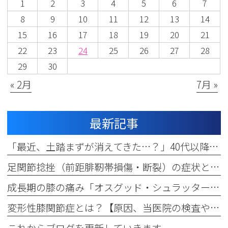
1
2
3
4
5
6
7
8
9
10
11
12
13
14
15
16
17
18
19
20
21
22
23
24
25
26
27
28
29
30
« 2月
7月 »
最新記事
「最近、土踏まずが消えてきた…？」40代以降に急増する大人の扁平足（成人期扁平足）の正体と、脚の痛みを長引かせないための治療法
足関節捻挫（前距腓靭帯損傷・断裂）の症状と治療法を解説する安心Q&A
成長期の膝の痛み「オスグッド・シュラッター病」とは？よくある疑問にQ&A形式で段院長が解説
変形性膝関節症とは？【原因、当医院の検査や治療法、リハビリまで徹底解説】
これからブログを更新していきます。